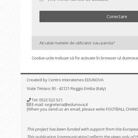
Conectare
Ați uitat numele de utilizator sau parola?
Cookie-urile trebuie să fie activate în browser-ul dumne
Created by
Centro Interateneo EDUNOVA
Viale Timavo 93 - 42121 Reggio Emilia (Italy)
Tel: 0522 522 521
E-mail:
segreteria@edunova.it
[When you send us an email, please write FOOTBALL CHANCE
This project has been funded with support from the Europ
This publication [communication] reflects the views only of