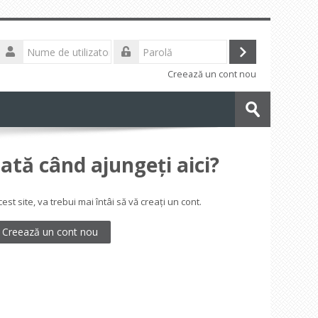
Nume
de
Conectare
Parolă
utilizator
Creează un cont nou
Caută
cursuri
Trimite
ată când ajungeți aici?
t site, va trebui mai întâi să vă creaţi un cont.
Creează un cont nou