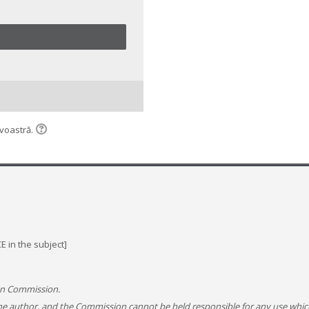
avoastră.
 in the subject]
ean Commission.
 the author, and the Commission cannot be held responsible for any use whi