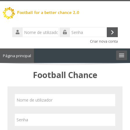
Ir
para
o
conteúdo
Nome
principal
de
Entrar
Senha
utilizador
Criar nova conta
Página principal
Português - Portugal ‎(pt)‎
Football Chance
Pesquisar
disciplinas
Ir
Nome
para
de
Submeter
criar
utilizador
nova
Senha
conta